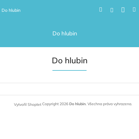
Přejít
Nák
Hledat
Přihlášení
na
Do hlubin
obsah
koší
Do hlubin
D
Do hlubin
o
h
l
u
Z
á
b
p
i
Copyright 2026
Do hlubin
. Všechna práva vyhrazena.
Vytvořil Shoptet
a
n
t
í